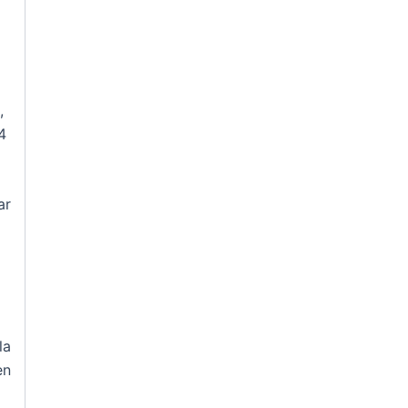
,
4
ar
la
en