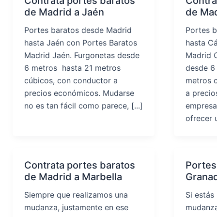
Contrata portes baratos
Contra
de Madrid a Jaén
de Mad
Portes baratos desde Madrid
Portes 
hasta Jaén con Portes Baratos
hasta Cá
Madrid Jaén. Furgonetas desde
Madrid C
6 metros hasta 21 metros
desde 6
cúbicos, con conductor a
metros 
precios económicos. Mudarse
a preci
no es tan fácil como parece, [...]
empresa
ofrecer 
Contrata portes baratos
Portes
de Madrid a Marbella
Grana
Siempre que realizamos una
Si estás
mudanza, justamente en ese
mudanza