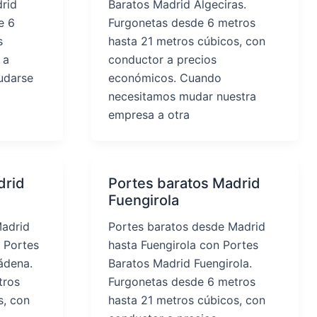
rid
Baratos Madrid Algeciras.
e 6
Furgonetas desde 6 metros
s
hasta 21 metros cúbicos, con
 a
conductor a precios
udarse
económicos. Cuando
necesitamos mudar nuestra
empresa a otra
drid
Portes baratos Madrid
Fuengirola
Madrid
Portes baratos desde Madrid
 Portes
hasta Fuengirola con Portes
ádena.
Baratos Madrid Fuengirola.
tros
Furgonetas desde 6 metros
s, con
hasta 21 metros cúbicos, con