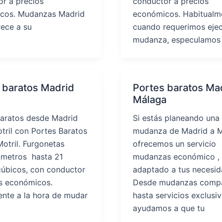
r a precios
conductor a precios
cos. Mudanzas Madrid
económicos. Habitualm
rece a su
cuando requerimos ejec
mudanza, especulamos
 baratos Madrid
Portes baratos Ma
Málaga
baratos desde Madrid
Si estás planeando una
tril con Portes Baratos
mudanza de Madrid a M
otril. Furgonetas
ofrecemos un servicio
 metros hasta 21
mudanzas económico ,
cúbicos, con conductor
adaptado a tus necesid
os económicos.
Desde mudanzas compa
nte a la hora de mudar
hasta servicios exclusiv
ayudamos a que tu