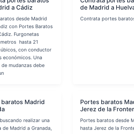
ta portes baratos
Contrata portes ba
rid a Cádiz
de Madrid a Huelv
baratos desde Madrid
Contrata portes barato
diz con Portes Baratos
ádiz. Furgonetas
 metros hasta 21
cúbicos, con conductor
os económicos. Una
 de mudanzas debe
un
 baratos Madrid
Portes baratos Ma
da
Jerez de la Fronte
 buscando realizar una
Portes baratos desde 
 de Madrid a Granada,
hasta Jerez de la Front